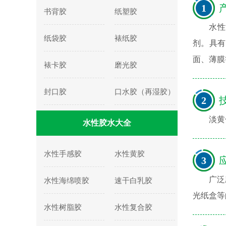
1
产
书背胶
纸塑胶
水性
纸袋胶
裱纸胶
剂。具有
面、薄膜
裱卡胶
磨光胶
封口胶
口水胶（再湿胶）
2
技
淡黄色
水性胶水大全
水性手感胶
水性黄胶
3
应
广泛
水性海绵喷胶
速干白乳胶
光纸盒等
水性树脂胶
水性复合胶