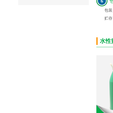
6
包
包装：
贮存
水性