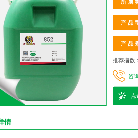
所 属 
产 品 
产 品 
推荐指数
咨
点
详情