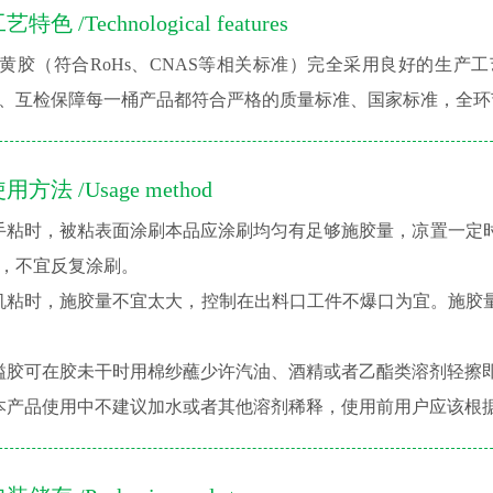
艺特色 /Technological features
黄胶（符合RoHs、CNAS等相关标准）完全采用良好的生
、互检保障每一桶产品都符合严格的质量标准、国家标准，全环
用方法 /Usage method
手粘时，被粘表面涂刷本品应涂刷均匀有足够施胶量，凉置一定时
，不宜反复涂刷。
机粘时，施胶量不宜太大，控制在出料口工件不爆口为宜。施胶
溢胶可在胶未干时用棉纱蘸少许汽油、酒精或者乙酯类溶剂轻擦
本产品使用中不建议加水或者其他溶剂稀释，使用前用户应该根