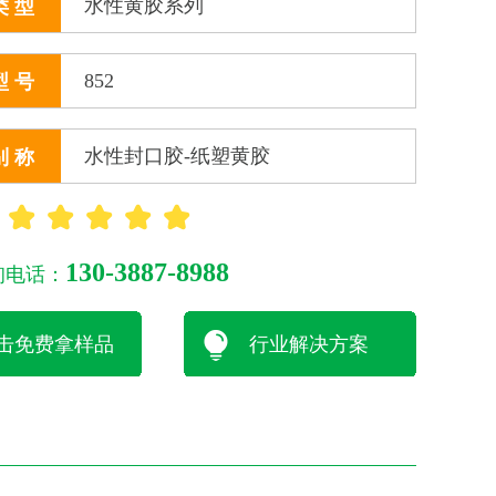
水性黄胶系列
类 型
852
型 号
水性封口胶-纸塑黄胶
别 称
：
130-3887-8988
询电话：
击免费拿样品
行业解决方案