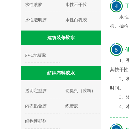
水性喷胶
水性不干胶
4
工
水性
水性透明胶
水性白乳胶
检、抽检
建筑装修胶水
5
使
PVC地板胶
1、
其快干性
纺织布料胶水
2、
时间。
透明定型胶
硬挺剂（胶粉）
3、
内衣贴合胶
织带胶
4、
织物硬挺剂