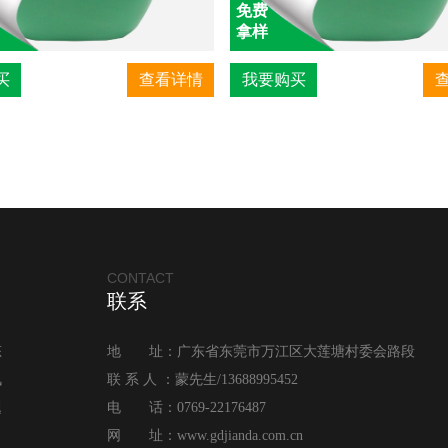
免费
拿样
买
查看详情
我要购买
CONTACT
联系
态
地 址：广东省东莞市万江区大莲塘村委会路段
讯
联 系 人 ：蒙先生/13688995452
题
电 话：0769-22176487
网 址：www.gdjianda.com.cn