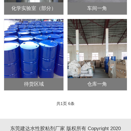
化学实验室（部分）
车间一角
待货区域
仓库一角
共
1
页
6
条
东莞建达水性胶粘剂厂家 版权所有 Copyright 2020