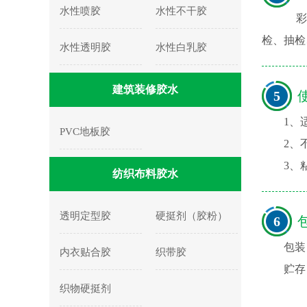
水性喷胶
水性不干胶
彩盒
检、抽检
水性透明胶
水性白乳胶
建筑装修胶水
5
使
1、
PVC地板胶
2、
3、
纺织布料胶水
透明定型胶
硬挺剂（胶粉）
6
包
包装
内衣贴合胶
织带胶
贮存
织物硬挺剂