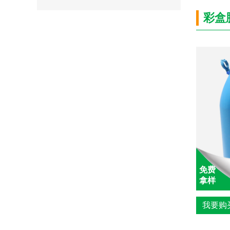
彩盒
免费
拿样
我要购