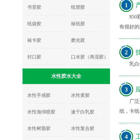
1
产
书背胶
纸塑胶
85
纸袋胶
裱纸胶
有很好的
裱卡胶
磨光胶
2
技
封口胶
口水胶（再湿胶）
乳白
水性胶水大全
3
应
水性手感胶
水性黄胶
广泛
纸，卡纸
水性海绵喷胶
速干白乳胶
水性树脂胶
水性复合胶
4
工