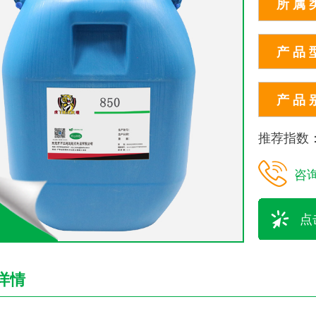
所 属 
产 品 
产 品 
推荐指数
咨
点
详情