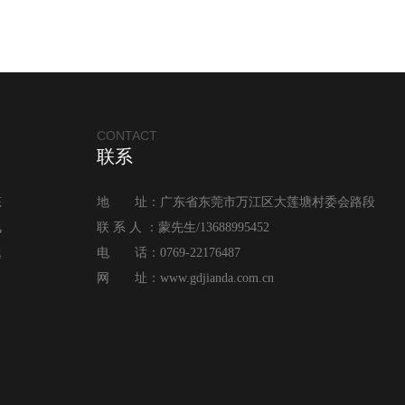
CONTACT
联系
态
地 址：广东省东莞市万江区大莲塘村委会路段
讯
联 系 人 ：蒙先生/13688995452
题
电 话：0769-22176487
网 址：www.gdjianda.com.cn