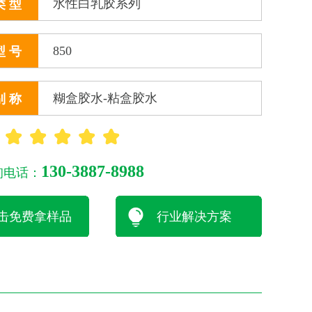
水性白乳胶系列
类 型
850
型 号
糊盒胶水-粘盒胶水
别 称
：
130-3887-8988
询电话：
击免费拿样品
行业解决方案