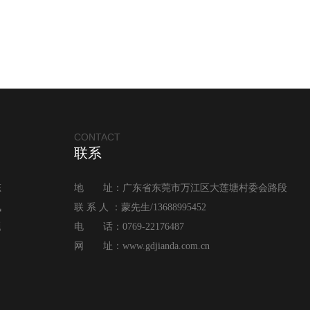
CONTACT
联系
态
地 址：广东省东莞市万江区大莲塘村委会路段
讯
联 系 人 ：蒙先生/13688995452
题
电 话：0769-22176487
网 址：www.gdjianda.com.cn